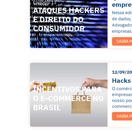
Episódio 11
empre
ATAQUES HACKERS
Nessa edi
E DIREITO DO
de dados,
Advogados
CONSUMIDOR
empresas.
SAIBA 
12/09/2
Hacks 
Episódio 4
INCENTIVOS PARA
O comérc
empresas 
O E-COMMERCE NO
nosso pod
BRASIL
commerce
SAIBA 