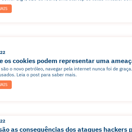
MAIS
022
e os cookies podem representar uma ameaça
são o novo petróleo, navegar pela internet nunca foi de gra
usados. Leia o post para saber mais.
MAIS
022
são as consequências dos ataques hackers p