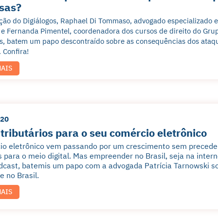
sas?
ção do Digiálogos, Raphael Di Tommaso, advogado especializado em d
 e Fernanda Pimentel, coordenadora dos cursos de direito do Grup
, batem um papo descontraído sobre as consequências dos ataqu
 Confira!
MAIS
020
tributários para o seu comércio eletrônico
io eletrônico vem passando por um crescimento sem precede
para o meio digital. Mas empreender no Brasil, seja na interne
cast, batemis um papo com a advogada Patrícia Tarnowski sob
 no Brasil.
MAIS