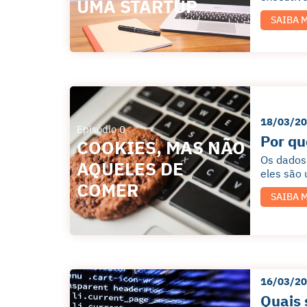
UMA STARTUP
SAIBA 
18/03/2
Episódio 0
Por qu
COOKIES, MAS NÃO
Os dados 
AQUELES DE
eles são 
COMER
SAIBA 
16/03/2
Quais 