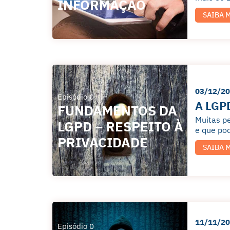
INFORMAÇÃO
SAIBA 
03/12/2
Episódio 0
A LGPD
FUNDAMENTOS DA
Muitas pe
LGPD – RESPEITO À
e que po
PRIVACIDADE
SAIBA 
11/11/2
Episódio 0