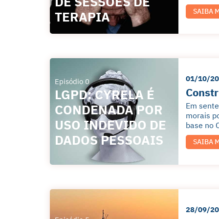
DE SESSÕES DE
SAIBA 
TERAPIA
01/10/2
Episódio 0
Constr
LGPD: CYRELA É
Em sente
CONDENADA POR
morais po
USO INDEVIDO DE
base no C
DADOS PESSOAIS
SAIBA 
28/09/2