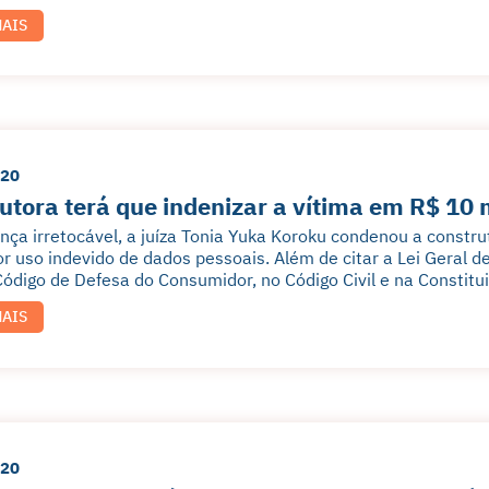
MAIS
020
utora terá que indenizar a vítima em R$ 10 
nça irretocável, a juíza Tonia Yuka Koroku condenou a const
r uso indevido de dados pessoais. Além de citar a Lei Geral 
ódigo de Defesa do Consumidor, no Código Civil e na Constitui
MAIS
020