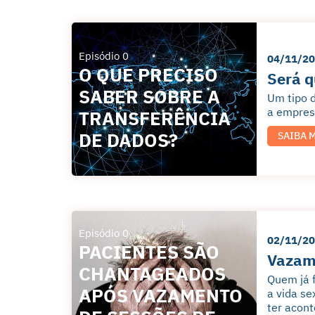
Episódio 0
04/11/2
O QUE PRECISO
Será q
SABER SOBRE A
Um tipo d
a empresa
TRANSFERÊNCIA
DE DADOS?
SAIBA 
Episódio 0
02/11/2
PACIENTES SÃO
Vazame
CHANTAGEADOS
Quem já f
APÓS VAZAMENTO
a vida se
ter acont