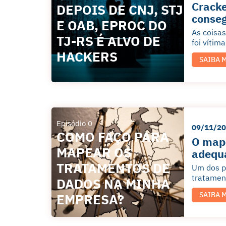
Cracke
DEPOIS DE CNJ, STJ
conseg
E OAB, EPROC DO
As coisas
TJ-RS É ALVO DE
foi vítim
HACKERS
SAIBA 
Episódio 0
09/11/2
COMO FAÇO PARA
O mape
MAPEAR OS
adequ
TRATAMENTOS DE
Um dos pr
tratament
DADOS NA MINHA
SAIBA 
EMPRESA?