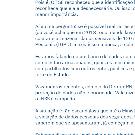
Pois é. O TSE reconheceu que a identificação
reconhece que ela é desnecessária. Ou isso,
menor importância.
Aí eu me pergunto: se é possível realizar as
(ou você acha que em 2018 todo mundo lavava
coletar e armazenar dados sensíveis de 120 
Pessoais (LGPD) já existisse na época, a cole
Estamos falando de um banco de dados com d
como estão armazenados, quais os mecanismo
compartilhados com outros entes públicos e 
forte do Estado.
Vazamentos recentes, como o do Detran-RN, 
proteção de dados não é prioridade. Vale di
o INSS é campeão.
A situação é tão escandalosa que até o Minist
a violação de dados pessoais dos segurados.
saberem que se aposentaram, já começam a rec
Sabendo disso tudo, você acha que a identific