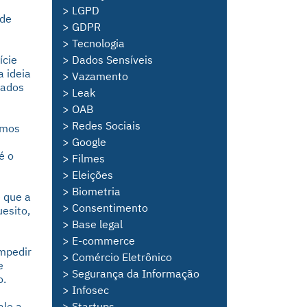
> LGPD
 de
> GDPR
> Tecnologia
ície
> Dados Sensíveis
 ideia
> Vazamento
Dados
> Leak
> OAB
> Redes Sociais
emos
> Google
é o
> Filmes
> Eleições
> Biometria
 que a
> Consentimento
esito,
> Base legal
> E-commerce
impedir
> Comércio Eletrônico
e
> Segurança da Informação
o.
> Infosec
ale a
> Startups