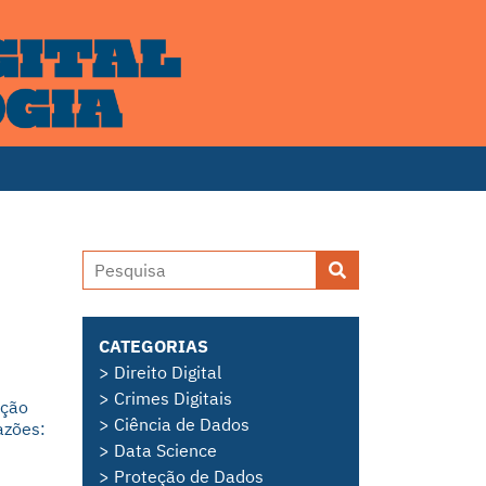
CATEGORIAS
> Direito Digital
> Crimes Digitais
ação
> Ciência de Dados
azões:
> Data Science
> Proteção de Dados