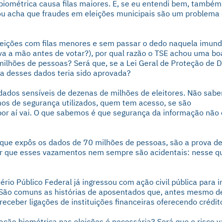
 biométrica causa filas maiores. E, se eu entendi bem, também
 ou acha que fraudes em eleições municipais são um problema
 eleições com filas menores e sem passar o dedo naquela imund
 a mão antes de votar?), por qual razão o TSE achou uma boa
milhões de pessoas? Será que, se a Lei Geral de Proteção de 
ta desses dados teria sido aprovada?
ados sensíveis de dezenas de milhões de eleitores. Não sab
s de segurança utilizados, quem tem acesso, se são
por aí vai. O que sabemos é que segurança da informação não 
que expôs os dados de 70 milhões de pessoas, são a prova de
zer que esses vazamentos nem sempre são acidentais: nesse qu
ério Público Federal já ingressou com ação civil pública para 
 São comuns as histórias de aposentados que, antes mesmo d
eber ligações de instituições financeiras oferecendo crédit
ação biométrica nas eleições é necessária? Será que o risco v