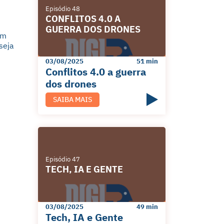
Episódio 48
CONFLITOS 4.0 A
GUERRA DOS DRONES
em
seja
03/08/2025
51 min
Conflitos 4.0 a guerra
dos drones
SAIBA MAIS
Episódio 47
TECH, IA E GENTE
03/08/2025
49 min
Tech, IA e Gente