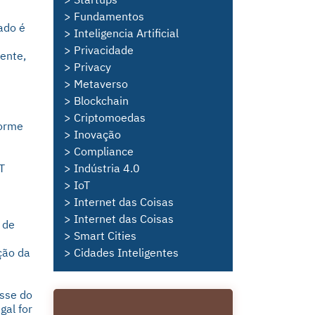
> Fundamentos
ado é
> Inteligencia Artificial
> Privacidade
ente,
> Privacy
> Metaverso
> Blockchain
> Criptomoedas
norme
> Inovação
> Compliance
T
> Indústria 4.0
> IoT
> Internet das Coisas
> Internet das Coisas
 de
> Smart Cities
ção da
> Cidades Inteligentes
esse do
gal for