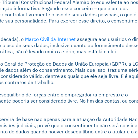
ribunal Constitucional Federal Alemão (o equivalente ao no
inação informativa. Segundo esse conceito – que é um dos
 controlar livremente o uso de seus dados pessoais, o que é
de sua personalidade. Para exercer esse direito, o consentime
a década), o
Marco Civil da Internet
assegura aos usuários o dir
e o uso de seus dados, inclusive quanto ao fornecimento dess
ática, não é levado muito a sério, mas está lá na lei.
o Geral de Proteção de Dados da União Europeia (GDPR), a L
de dados além do consentimento. Mais que isso, traz uma séri
onsiderado válido, dentre as quais que ele seja livre. E é aqu
os contratos de trabalho.
esequilíbrio de forças entre o empregador (a empresa) e o
ente poderia ser considerado livre. No fim das contas, ou con
ervirá de base não apenas para a atuação da Autoridade Nac
cisões judiciais, prevê que o consentimento não será consid
nto de dados quando houver desequilíbrio entre o titular e o 