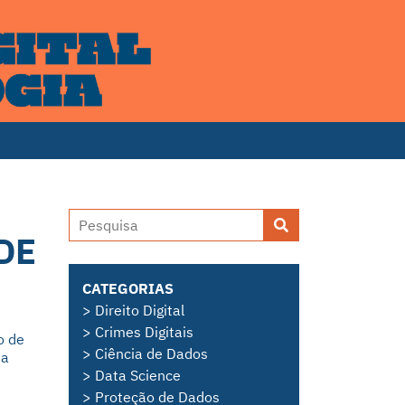
DE
CATEGORIAS
> Direito Digital
> Crimes Digitais
o de
> Ciência de Dados
sa
> Data Science
> Proteção de Dados