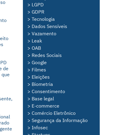
sso
> LGPD
> GDPR
> Tecnologia
nto
> Dados Sensíveis
> Vazamento
eito
> Leak
es
> OAB
> Redes Sociais
GPD
> Google
e de
> Filmes
i que
> Eleições
> Biometria
> Consentimento
sente,
> Base legal
> E-commerce
> Comércio Eletrônico
ional
> Segurança da Informação
erado
> Infosec
agente
> Startups