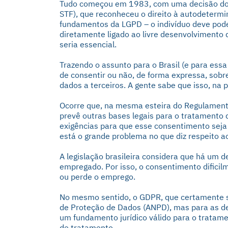
Tudo começou em 1983, com uma decisão do T
STF), que reconheceu o direito à autodeterm
fundamentos da LGPD – o indivíduo deve poder
diretamente ligado ao livre desenvolvimento 
seria essencial.
Trazendo o assunto para o Brasil (e para ess
de consentir ou não, de forma expressa, sobr
dados a terceiros. A gente sabe que isso, na pr
Ocorre que, na mesma esteira do Regulament
prevê outras bases legais para o tratamento 
exigências para que esse consentimento seja c
está o grande problema no que diz respeito a
A legislação brasileira considera que há um d
empregado. Por isso, o consentimento dificilm
ou perde o emprego.
No mesmo sentido, o GDPR, que certamente s
de Proteção de Dados (ANPD), mas para as de
um fundamento jurídico válido para o tratame
de tratamento.