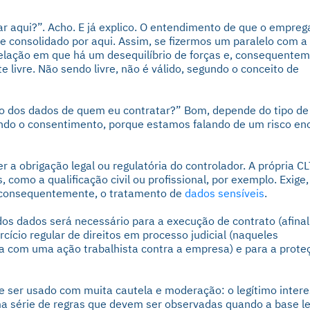
ar aqui?”. Acho. E já explico. O entendimento de que o empreg
e consolidado por aqui. Assim, se fizermos um paralelo com a
elação em que há um desequilíbrio de forças e, consequentem
livre. Não sendo livre, não é válido, segundo o conceito de
o dos dados de quem eu contratar?” Bom, depende do tipo de
ndo o consentimento, porque estamos falando de um risco e
r a obrigação legal ou regulatória do controlador. A própria CL
 como a qualificação civil ou profissional, por exemplo. Exige,
, consequentemente, o tratamento de
dados sensíveis
.
 dados será necessário para a execução de contrato (afinal
cício regular de direitos em processo judicial (naqueles
 com uma ação trabalhista contra a empresa) e para a prote
e ser usado com muita cautela e moderação: o legítimo inter
a série de regras que devem ser observadas quando a base le